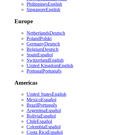
Philippines
English
Singapore
English
Europe
Netherlands
Deutsch
Poland
Polski
Germany
Deutsch
Belgium
Deutsch
Spain
Español
Switzerland
English
United Kingdom
English
Portugal
Português
Americas
United States
English
Mexico
Español
Brazil
Português
Argentina
Español
Bolivia
Español
Chile
Español
Colombia
Español
Costa Rica
Español