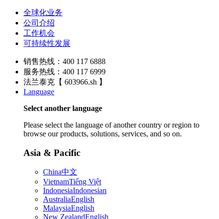
全球化业务
公司介绍
工作机会
可持续性发展
销售热线：400 117 6888
服务热线：400 117 6999
法兰泰克【 603966.sh 】
Language
Select another language
Please select the language of another country or region to
browse our products, solutions, services, and so on.
Asia & Pacific
China
中文
Vietnam
Tiếng Việt
Indonesia
Indonesian
Australia
English
Malaysia
English
New Zealand
English