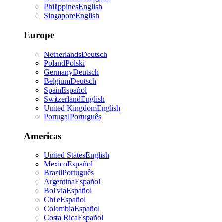
Philippines
English
Singapore
English
Europe
Netherlands
Deutsch
Poland
Polski
Germany
Deutsch
Belgium
Deutsch
Spain
Español
Switzerland
English
United Kingdom
English
Portugal
Português
Americas
United States
English
Mexico
Español
Brazil
Português
Argentina
Español
Bolivia
Español
Chile
Español
Colombia
Español
Costa Rica
Español