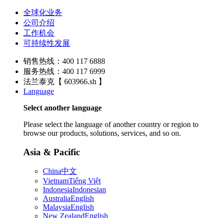
全球化业务
公司介绍
工作机会
可持续性发展
销售热线：400 117 6888
服务热线：400 117 6999
法兰泰克【 603966.sh 】
Language
Select another language
Please select the language of another country or region to
browse our products, solutions, services, and so on.
Asia & Pacific
China
中文
Vietnam
Tiếng Việt
Indonesia
Indonesian
Australia
English
Malaysia
English
New Zealand
English