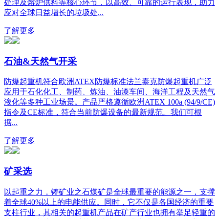
处理及熔炉供料等核心环节，以高效、可靠的运行表现，助力
应对全球日益增长的垃圾处...
了解更多
石油&天然气开采
防爆起重机符合欧洲ATEX防爆标准法兰泰克防爆起重机广泛
应用于石化化工、制药、炼油、油漆车间、海洋工程及天然气
液化等多种工业场景。产品严格遵循欧洲ATEX 100a (94/9/CE)
指令及CE标准，符合当前防爆设备的最新规范。我们可根
据...
了解更多
矿采选
以起重之力，铸矿业之石煤矿是全球最重要的能源之一，支撑
着全球40%以上的电能供应。同时，它不仅是各国经济的重要
支柱行业，其相关的起重机产品在矿产行业也拥有举足轻重的