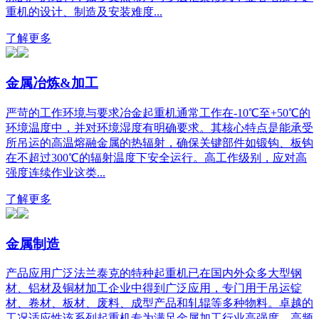
重机的设计、制造及安装难度...
了解更多
金属冶炼&加工
严苛的工作环境与要求冶金起重机通常工作在-10℃至+50℃的
环境温度中，并对环境湿度有明确要求。其核心特点是能承受
所吊运的高温熔融金属的热辐射，确保关键部件如锻钩、板钩
在不超过300℃的辐射温度下安全运行。高工作级别，应对高
强度连续作业这类...
了解更多
金属制造
产品应用广泛法兰泰克的特种起重机已在国内外众多大型钢
材、铝材及铜材加工企业中得到广泛应用，专门用于吊运锭
材、卷材、板材、废料、成型产品和轧辊等多种物料。卓越的
工况适应性该系列起重机专为满足金属加工行业高强度、高频