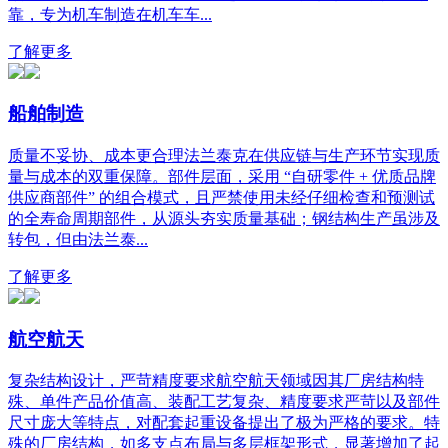
靠，专为机车制造在机车车...
了解更多
船舶制造
质量不妥协、成本更合理法兰泰克在供应链与生产环节实现质
量与成本的双重保障。部件层面，采用 “自研零件 + 优质品牌
供应商部件” 的组合模式，且严禁使用未经仔细检查和预测试
的全寿命周期部件，从源头夯实质量基础；钢结构生产虽涉及
转包，但由法兰泰...
了解更多
航空航天
复杂结构设计，严苛精度要求航空航天领域因其厂房结构特
殊、单件产品价值高、装配工艺复杂、精度要求严苛以及部件
尺寸庞大等特点，对配套起重设备提出了极为严格的要求。特
殊的厂房结构，如多支点布局与多层框架形式，显著增加了起