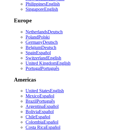
Philippines
English
Singapore
English
Europe
Netherlands
Deutsch
Poland
Polski
Germany
Deutsch
Belgium
Deutsch
Spain
Español
Switzerland
English
United Kingdom
English
Portugal
Português
Americas
United States
English
Mexico
Español
Brazil
Português
Argentina
Español
Bolivia
Español
Chile
Español
Colombia
Español
Costa Rica
Español