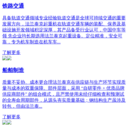
铁路交通
具备轨道交通领域专业经验轨道交通是全球可持续交通的重要
发展方向，法兰泰克起重机在轨道交通车辆的装配、保养及基
础设施开发领域积淀深厚，其产品备受行业认可，中国中车等
领 先企业均长期选用法兰泰克起重设备。定位精准，安全可
靠，专为机车制造在机车车...
了解更多
船舶制造
质量不妥协、成本更合理法兰泰克在供应链与生产环节实现质
量与成本的双重保障。部件层面，采用 “自研零件 + 优质品牌
供应商部件” 的组合模式，且严禁使用未经仔细检查和预测试
的全寿命周期部件，从源头夯实质量基础；钢结构生产虽涉及
转包，但由法兰泰...
了解更多