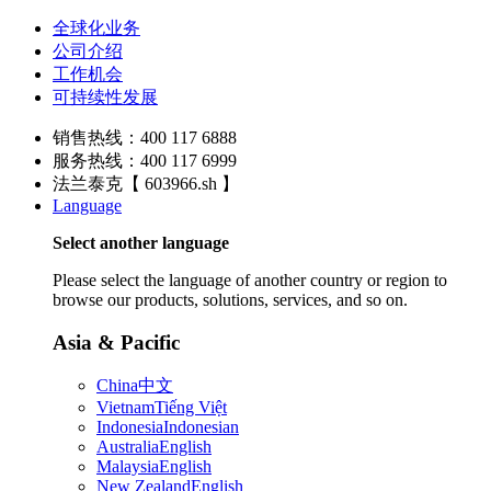
全球化业务
公司介绍
工作机会
可持续性发展
销售热线：400 117 6888
服务热线：400 117 6999
法兰泰克【 603966.sh 】
Language
Select another language
Please select the language of another country or region to
browse our products, solutions, services, and so on.
Asia & Pacific
China
中文
Vietnam
Tiếng Việt
Indonesia
Indonesian
Australia
English
Malaysia
English
New Zealand
English