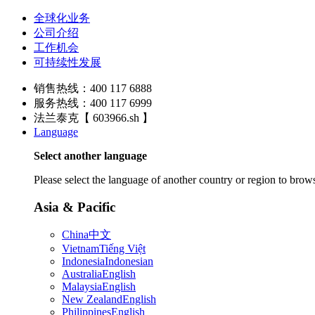
全球化业务
公司介绍
工作机会
可持续性发展
销售热线：400 117 6888
服务热线：400 117 6999
法兰泰克【 603966.sh 】
Language
Select another language
Please select the language of another country or region to brows
Asia & Pacific
China
中文
Vietnam
Tiếng Việt
Indonesia
Indonesian
Australia
English
Malaysia
English
New Zealand
English
Philippines
English