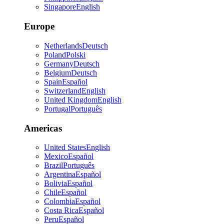
Singapore
English
Europe
Netherlands
Deutsch
Poland
Polski
Germany
Deutsch
Belgium
Deutsch
Spain
Español
Switzerland
English
United Kingdom
English
Portugal
Português
Americas
United States
English
Mexico
Español
Brazil
Português
Argentina
Español
Bolivia
Español
Chile
Español
Colombia
Español
Costa Rica
Español
Peru
Español