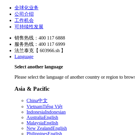
全球化业务
公司介绍
工作机会
可持续性发展
销售热线：400 117 6888
服务热线：400 117 6999
法兰泰克【 603966.sh 】
Language
Select another language
Please select the language of another country or region to brows
Asia & Pacific
China
中文
Vietnam
Tiếng Việt
Indonesia
Indonesian
Australia
English
Malaysia
English
New Zealand
English
Philippines
English