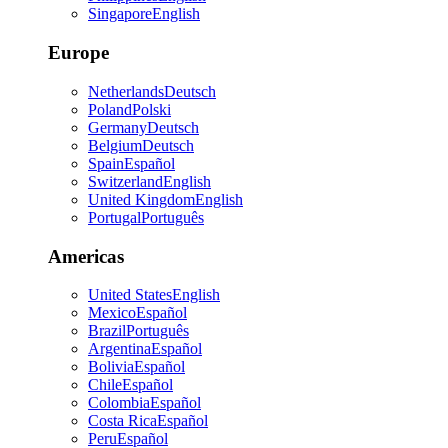
Singapore
English
Europe
Netherlands
Deutsch
Poland
Polski
Germany
Deutsch
Belgium
Deutsch
Spain
Español
Switzerland
English
United Kingdom
English
Portugal
Português
Americas
United States
English
Mexico
Español
Brazil
Português
Argentina
Español
Bolivia
Español
Chile
Español
Colombia
Español
Costa Rica
Español
Peru
Español