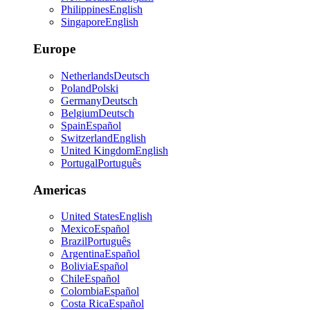
Philippines
English
Singapore
English
Europe
Netherlands
Deutsch
Poland
Polski
Germany
Deutsch
Belgium
Deutsch
Spain
Español
Switzerland
English
United Kingdom
English
Portugal
Português
Americas
United States
English
Mexico
Español
Brazil
Português
Argentina
Español
Bolivia
Español
Chile
Español
Colombia
Español
Costa Rica
Español