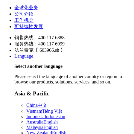
全球化业务
公司介绍
工作机会
可持续性发展
销售热线：400 117 6888
服务热线：400 117 6999
法兰泰克【 603966.sh 】
Language
Select another language
Please select the language of another country or region to
browse our products, solutions, services, and so on.
Asia & Pacific
China
中文
Vietnam
Tiếng Việt
Indonesia
Indonesian
Australia
English
Malaysia
English
New Zealand
English