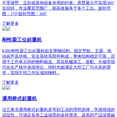
不受墙壁、立柱或其他设备布局的约束。悬臂最大可实现360°
全回转，作业覆盖范围广，能高效服务于多个工位。旋转范
围：270°旋转范围：360°
了解更多
刚性梁工位起重机
KBK刚性梁工位起重机由支撑钢结构、固定型轨、主梁、电
动葫芦及供电、安全系统等部件构成，整体结构稳定可靠，适
用于工作单元间的物料输送。其在机械加工、装配、仓储等现
代化生产线中表现突出，同时也能满足大型工厂与仓库的需
求，实现不同工作区域间物料...
了解更多
通用桥式起重机
法兰泰克通用桥式起重机是苛刻工况的理想选择，凭借很强的
适应性，可满足各类工业场景的多样需求。该系列产品深度融