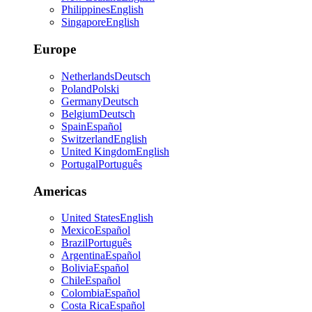
Philippines
English
Singapore
English
Europe
Netherlands
Deutsch
Poland
Polski
Germany
Deutsch
Belgium
Deutsch
Spain
Español
Switzerland
English
United Kingdom
English
Portugal
Português
Americas
United States
English
Mexico
Español
Brazil
Português
Argentina
Español
Bolivia
Español
Chile
Español
Colombia
Español
Costa Rica
Español