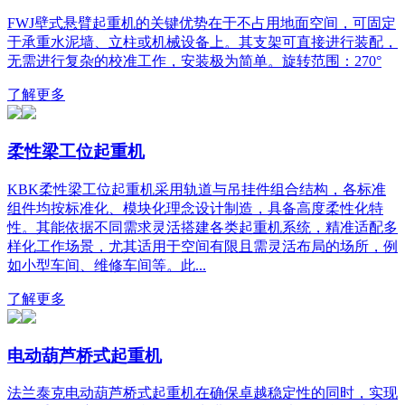
FWJ壁式悬臂起重机的关键优势在于不占用地面空间，可固定
于承重水泥墙、立柱或机械设备上。其支架可直接进行装配，
无需进行复杂的校准工作，安装极为简单。旋转范围：270°
了解更多
柔性梁工位起重机
KBK柔性梁工位起重机采用轨道与吊挂件组合结构，各标准
组件均按标准化、模块化理念设计制造，具备高度柔性化特
性。其能依据不同需求灵活搭建各类起重机系统，精准适配多
样化工作场景，尤其适用于空间有限且需灵活布局的场所，例
如小型车间、维修车间等。此...
了解更多
电动葫芦桥式起重机
法兰泰克电动葫芦桥式起重机在确保卓越稳定性的同时，实现