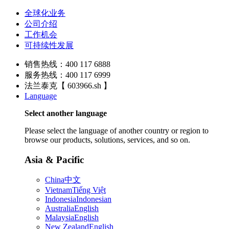
全球化业务
公司介绍
工作机会
可持续性发展
销售热线：400 117 6888
服务热线：400 117 6999
法兰泰克【 603966.sh 】
Language
Select another language
Please select the language of another country or region to
browse our products, solutions, services, and so on.
Asia & Pacific
China
中文
Vietnam
Tiếng Việt
Indonesia
Indonesian
Australia
English
Malaysia
English
New Zealand
English