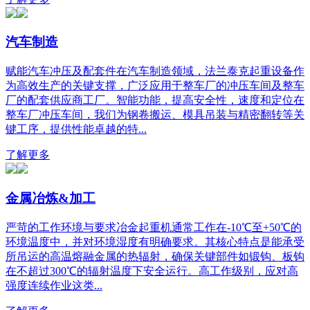
汽车制造
赋能汽车冲压及配套件在汽车制造领域，法兰泰克起重设备作
为高效生产的关键支撑，广泛应用于整车厂的冲压车间及整车
厂的配套供应商工厂。智能功能，提高安全性，速度和定位在
整车厂冲压车间，我们为钢卷搬运、模具吊装与精密翻转等关
键工序，提供性能卓越的特...
了解更多
金属冶炼&加工
严苛的工作环境与要求冶金起重机通常工作在-10℃至+50℃的
环境温度中，并对环境湿度有明确要求。其核心特点是能承受
所吊运的高温熔融金属的热辐射，确保关键部件如锻钩、板钩
在不超过300℃的辐射温度下安全运行。高工作级别，应对高
强度连续作业这类...