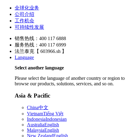
全球化业务
公司介绍
工作机会
可持续性发展
销售热线：400 117 6888
服务热线：400 117 6999
法兰泰克【 603966.sh 】
Language
Select another language
Please select the language of another country or region to
browse our products, solutions, services, and so on.
Asia & Pacific
China
中文
Vietnam
Tiếng Việt
Indonesia
Indonesian
Australia
English
Malaysia
English
New Zealand
English