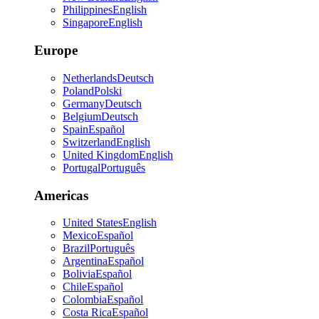
Philippines
English
Singapore
English
Europe
Netherlands
Deutsch
Poland
Polski
Germany
Deutsch
Belgium
Deutsch
Spain
Español
Switzerland
English
United Kingdom
English
Portugal
Português
Americas
United States
English
Mexico
Español
Brazil
Português
Argentina
Español
Bolivia
Español
Chile
Español
Colombia
Español
Costa Rica
Español